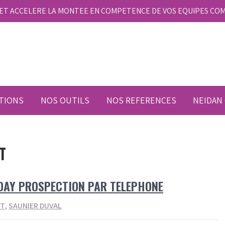
E ET ACCELERE LA MONTEE EN COMPETENCE DE VOS EQUIPES CO
TIONS
NOS OUTILS
NOS REFERENCES
NEIDAN
T
 DAY PROSPECTION PAR TELEPHONE
NT
,
SAUNIER DUVAL