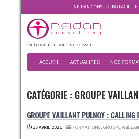
Skip
NEIDAN CONSULTING FACILIT
to
content
(Se) connaître pour progresser
ACCUEIL
ACTUALITES
NOS FORMA
CATÉGORIE :
GROUPE VAILLAN
GROUPE VAILLANT PULNOY : CALLING
13 AVRIL 2021
FORMATIONS
,
GROUPE VAILLA