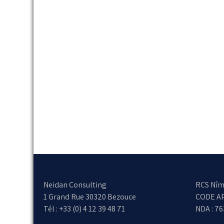
Neidan Consulting
RCS Nîm
1 Grand Rue 30320 Bezouce
CODE AP
Tél : +33 (0) 4 12 39 48 71
NDA : 7