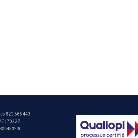
es 823 566 443
E : 7022Z
6300480530