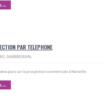
re →
PECTION PAR TELEPHONE
ANT
,
SAUNIER DUVAL
deux jours sur la prospection commerciale à Marseille.
re →