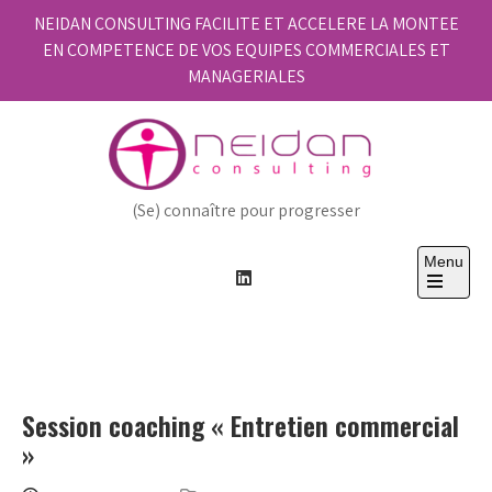
Skip
NEIDAN CONSULTING FACILITE ET ACCELERE LA MONTEE
to
EN COMPETENCE DE VOS EQUIPES COMMERCIALES ET
content
MANAGERIALES
(Se) connaître pour progresser
Menu
Open
the
main
menu
Session coaching « Entretien commercial
»