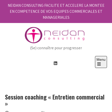
Skip
NEIDAN CONSULTING FACILITE ET ACCELERE LA MONTEE
to
EN COMPETENCE DE VOS EQUIPES COMMERCIALES ET
content
MANAGERIALES
(Se) connaître pour progresser
Menu
Open
the
main
menu
Session coaching « Entretien commercial
»