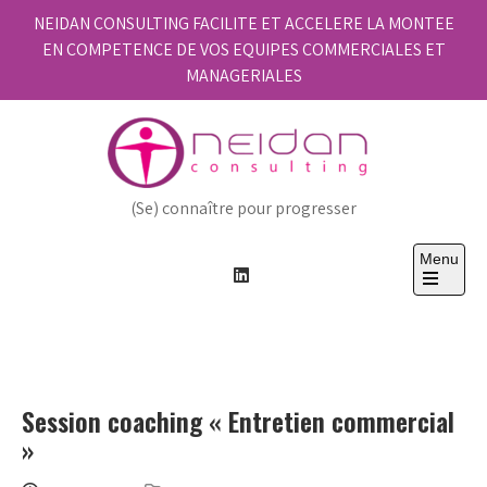
Skip
NEIDAN CONSULTING FACILITE ET ACCELERE LA MONTEE
to
EN COMPETENCE DE VOS EQUIPES COMMERCIALES ET
content
MANAGERIALES
(Se) connaître pour progresser
Menu
Open
the
main
menu
Session coaching « Entretien commercial
»