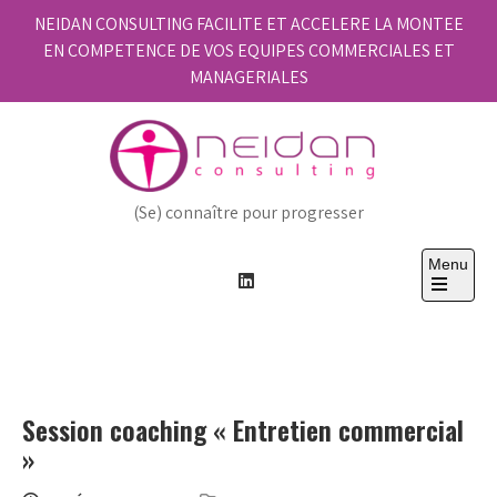
Skip
NEIDAN CONSULTING FACILITE ET ACCELERE LA MONTEE
to
EN COMPETENCE DE VOS EQUIPES COMMERCIALES ET
content
MANAGERIALES
(Se) connaître pour progresser
Menu
Open
the
main
menu
Session coaching « Entretien commercial
»