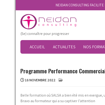
Skip
NEIDAN CONSULTING FACILIT
to
content
(Se) connaître pour progresser
ACCUEIL
ACTUALITES
NOS FORMA
Programme Performance Commercia
18 NOVEMBRE 2022
Belle formation où SALSA a bien été mis en exergue, u
Bravo au formateur qui a su captiver l’attention