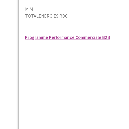
M.M
TOTALENERGIES RDC
Navigation
Programme Performance Commerciale B2B
de
l’article