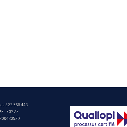
es 823 566 443
E : 7022Z
6300480530