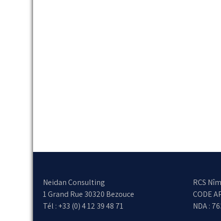
Neidan Consulting
RCS Nîm
1 Grand Rue 30320 Bezouce
CODE AP
Tél : +33 (0) 4 12 39 48 71
NDA : 7