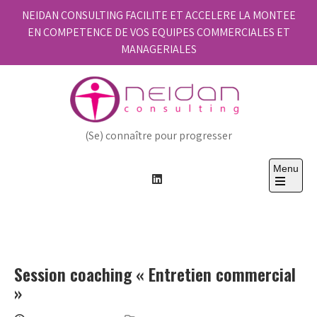
Skip
NEIDAN CONSULTING FACILITE ET ACCELERE LA MONTEE
to
EN COMPETENCE DE VOS EQUIPES COMMERCIALES ET
content
MANAGERIALES
(Se) connaître pour progresser
Menu
Open
the
main
menu
Session coaching « Entretien commercial
»