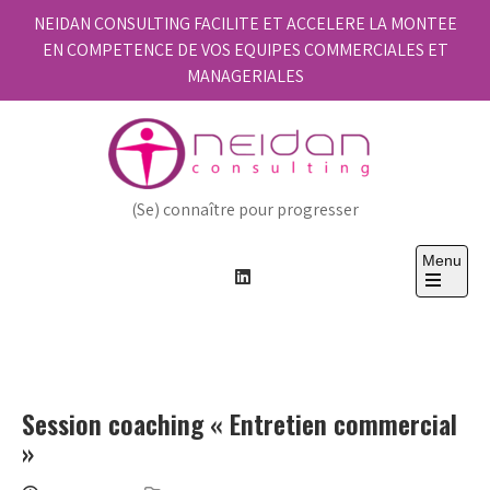
Skip
NEIDAN CONSULTING FACILITE ET ACCELERE LA MONTEE
to
EN COMPETENCE DE VOS EQUIPES COMMERCIALES ET
content
MANAGERIALES
(Se) connaître pour progresser
Menu
Open
the
main
menu
Session coaching « Entretien commercial
»