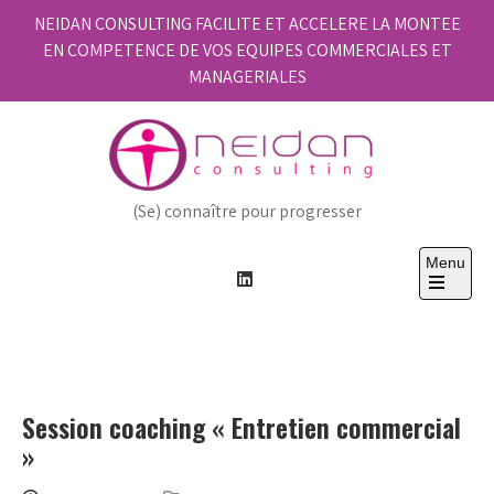
Skip
NEIDAN CONSULTING FACILITE ET ACCELERE LA MONTEE
to
EN COMPETENCE DE VOS EQUIPES COMMERCIALES ET
content
MANAGERIALES
(Se) connaître pour progresser
Menu
Open
the
main
menu
Session coaching « Entretien commercial
»