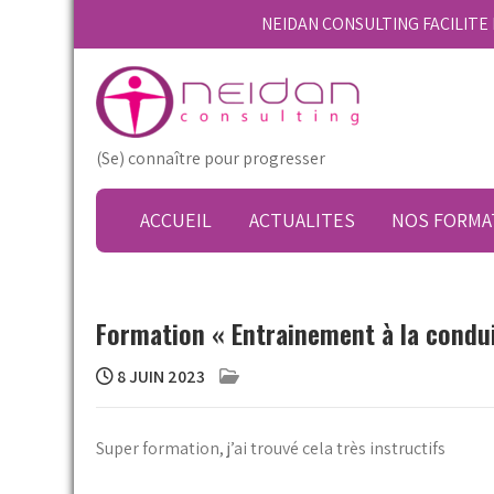
Skip
NEIDAN CONSULTING FACILIT
to
content
(Se) connaître pour progresser
ACCUEIL
ACTUALITES
NOS FORMA
Formation « Entrainement à la condu
8 JUIN 2023
Super formation, j’ai trouvé cela très instructifs