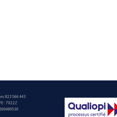
es 823 566 443
E : 7022Z
6300480530