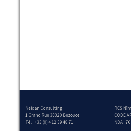
Neidan Consulting
RCS Nîm
1 Grand Rue 30320 Bezouce
CODE AP
Tél : +33 (0) 4 12 39 48 71
NDA : 7