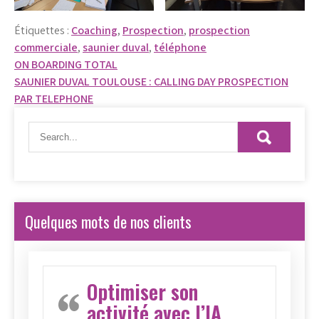
Étiquettes :
Coaching
,
Prospection
,
prospection
commerciale
,
saunier duval
,
téléphone
Navigation
ON BOARDING TOTAL
SAUNIER DUVAL TOULOUSE : CALLING DAY PROSPECTION
de
PAR TELEPHONE
l’article
Quelques mots de nos clients
Optimiser son
activité avec l’IA