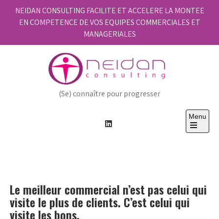
Skip
NEIDAN CONSULTING FACILITE ET ACCELERE LA MONTEE
to
EN COMPETENCE DE VOS EQUIPES COMMERCIALES ET
content
MANAGERIALES
(Se) connaître pour progresser
Menu
Open
the
main
menu
Le meilleur commercial n’est pas celui qui
visite le plus de clients. C’est celui qui
visite les bons.