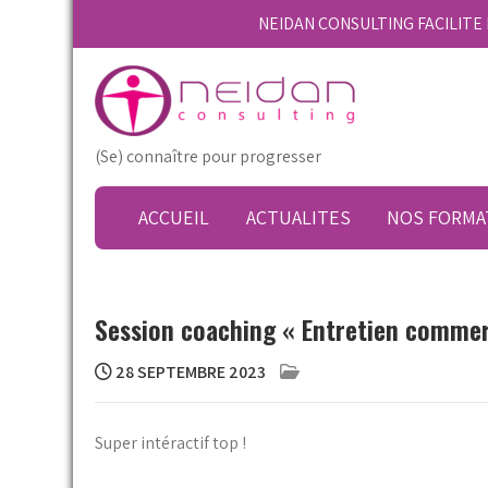
Skip
NEIDAN CONSULTING FACILIT
to
content
(Se) connaître pour progresser
ACCUEIL
ACTUALITES
NOS FORMA
Session coaching « Entretien commer
28 SEPTEMBRE 2023
Super intéractif top !