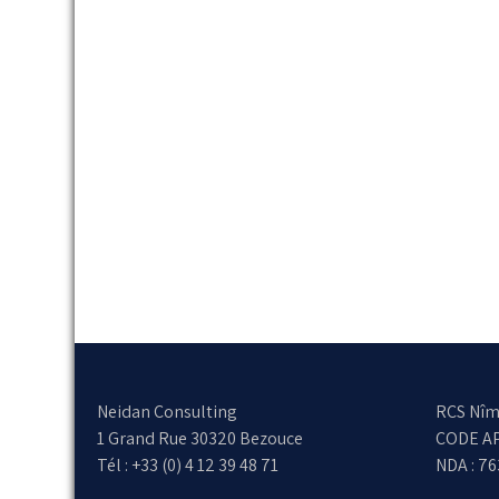
Neidan Consulting
RCS Nîm
1 Grand Rue 30320 Bezouce
CODE AP
Tél : +33 (0) 4 12 39 48 71
NDA : 7