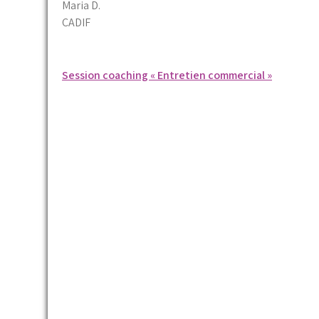
Maria D.
CADIF
Navigation
Session coaching « Entretien commercial »
de
l’article