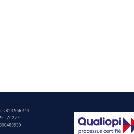
es 823 566 443
E : 7022Z
6300480530