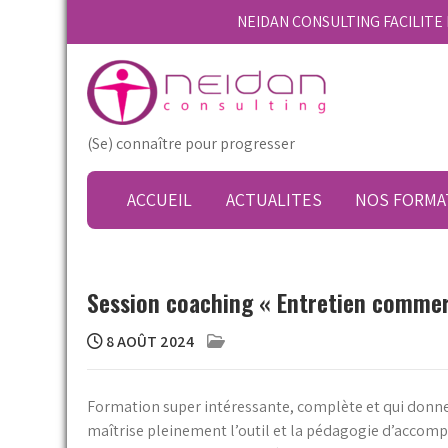
Skip
NEIDAN CONSULTING FACILIT
to
content
(Se) connaître pour progresser
ACCUEIL
ACTUALITES
NOS FORMA
Session coaching « Entretien commer
8 AOÛT 2024
Formation super intéressante, complète et qui donne 
maîtrise pleinement l’outil et la pédagogie d’accomp