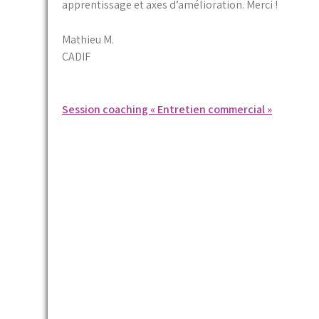
apprentissage et axes d’amélioration. Merci !
Mathieu M.
CADIF
Navigation
Session coaching « Entretien commercial »
de
l’article