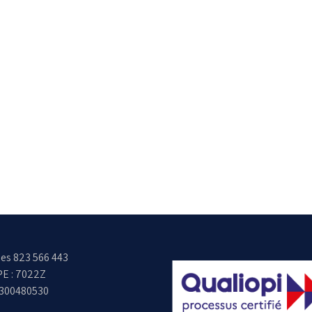
es 823 566 443
E : 7022Z
6300480530