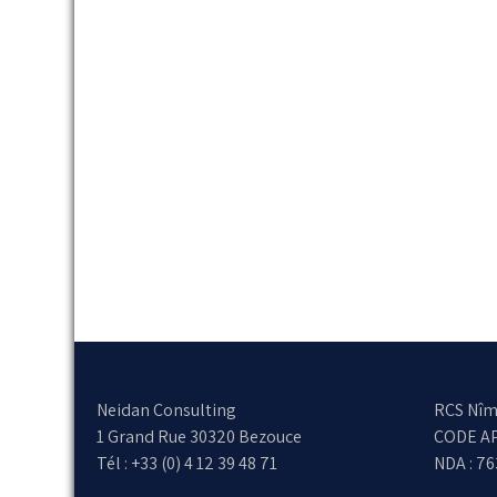
Neidan Consulting
RCS Nîm
1 Grand Rue 30320 Bezouce
CODE AP
Tél : +33 (0) 4 12 39 48 71
NDA : 7