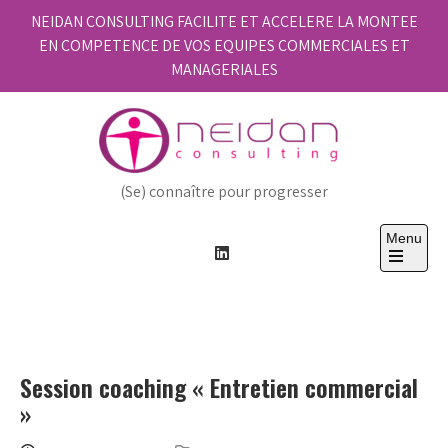
Skip
NEIDAN CONSULTING FACILITE ET ACCELERE LA MONTEE
to
EN COMPETENCE DE VOS EQUIPES COMMERCIALES ET
content
MANAGERIALES
(Se) connaître pour progresser
Menu
Open
the
main
menu
Session coaching « Entretien commercial
»