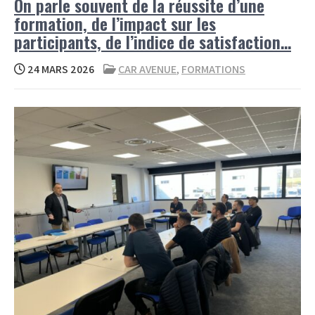
On parle souvent de la réussite d’une
formation, de l’impact sur les
participants, de l’indice de satisfaction…
24 MARS 2026
CAR AVENUE
,
FORMATIONS