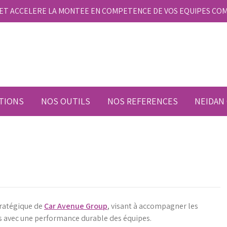
E ET ACCELERE LA MONTEE EN COMPETENCE DE VOS EQUIPES CO
TIONS
NOS OUTILS
NOS REFERENCES
NEIDAN
tratégique de
Car Avenue Group
, visant à accompagner les
 avec une performance durable des équipes.