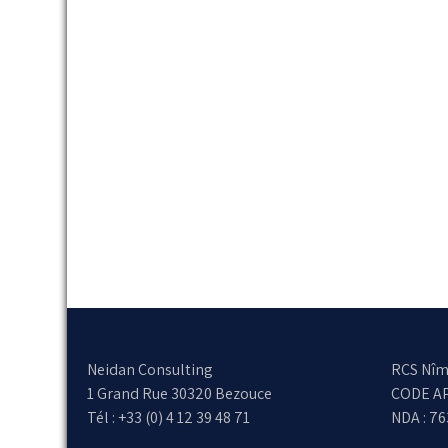
Neidan Consulting
RCS Nîm
1 Grand Rue 30320 Bezouce
CODE AP
Tél : +33 (0) 4 12 39 48 71
NDA : 7