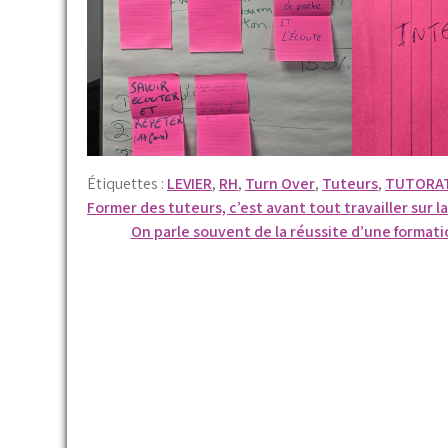
Étiquettes :
LEVIER
,
RH
,
Turn Over
,
Tuteurs
,
TUTORA
Navigation
Former des tuteurs, c’est avant tout travailler sur la
On parle souvent de la réussite d’une formatio
de
l’article