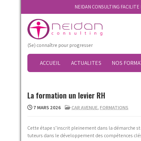
Skip
NEIDAN CONSULTING FACILIT
to
content
(Se) connaître pour progresser
ACCUEIL
ACTUALITES
NOS FORMA
La formation un levier RH
7 MARS 2026
CAR AVENUE
,
FORMATIONS
Cette étape s’inscrit pleinement dans la démarche s
tuteurs dans le développement des compétences clés