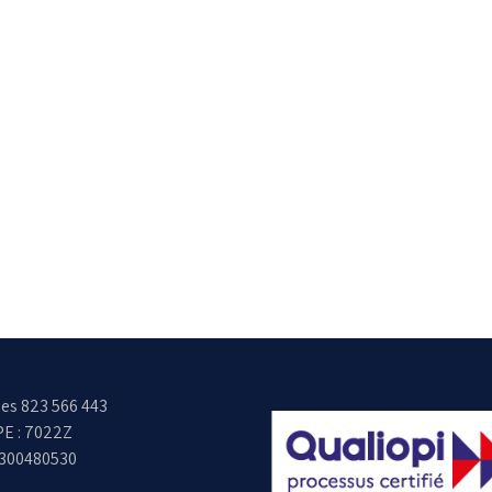
es 823 566 443
E : 7022Z
6300480530