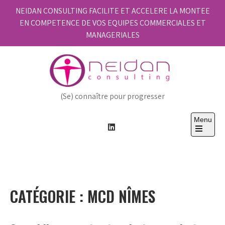
Skip
NEIDAN CONSULTING FACILITE ET ACCELERE LA MONTEE
to
EN COMPETENCE DE VOS EQUIPES COMMERCIALES ET
content
MANAGERIALES
(Se) connaître pour progresser
Menu
Open
the
main
menu
CATÉGORIE :
MCD NÎMES