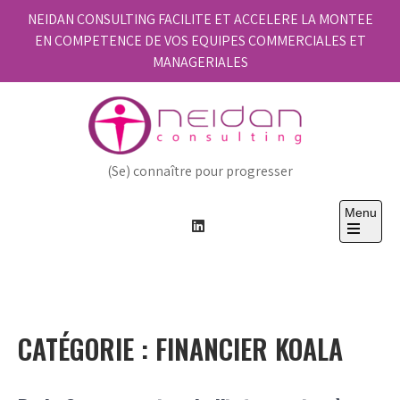
Skip
NEIDAN CONSULTING FACILITE ET ACCELERE LA MONTEE
to
EN COMPETENCE DE VOS EQUIPES COMMERCIALES ET
content
MANAGERIALES
(Se) connaître pour progresser
Menu
Open
the
main
menu
CATÉGORIE :
FINANCIER KOALA