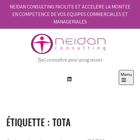
Skip
NEIDAN CONSULTING FACILITE ET ACCELERE LA MONTEE
to
EN COMPETENCE DE VOS EQUIPES COMMERCIALES ET
content
MANAGERIALES
(Se) connaître pour progresser
Menu
Open
the
main
menu
ÉTIQUETTE :
TOTA