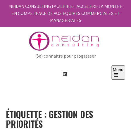
Skip
NEIDAN CONSULTING FACILITE ET ACCELERE LA MONTEE
to
EN COMPETENCE DE VOS EQUIPES COMMERCIALES ET
content
MANAGERIALES
(Se) connaître pour progresser
Menu
Open
the
main
menu
ÉTIQUETTE :
GESTION DES
PRIORITÉS