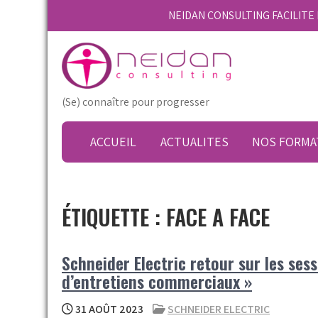
Skip
NEIDAN CONSULTING FACILIT
to
content
(Se) connaître pour progresser
ACCUEIL
ACTUALITES
NOS FORMA
ÉTIQUETTE :
FACE A FACE
Schneider Electric retour sur les ses
d’entretiens commerciaux »
31 AOÛT 2023
SCHNEIDER ELECTRIC