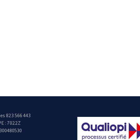
es 823 566 443
E : 7022Z
6300480530