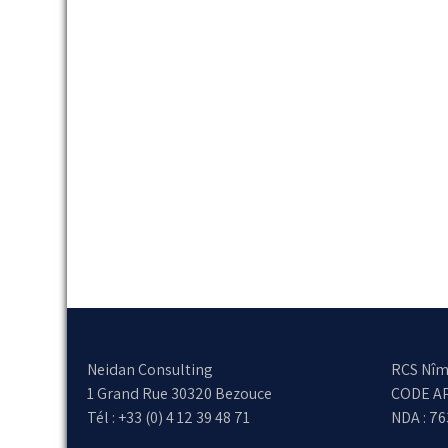
Neidan Consulting
RCS Nîm
1 Grand Rue 30320 Bezouce
CODE AP
Tél : +33 (0) 4 12 39 48 71
NDA : 7