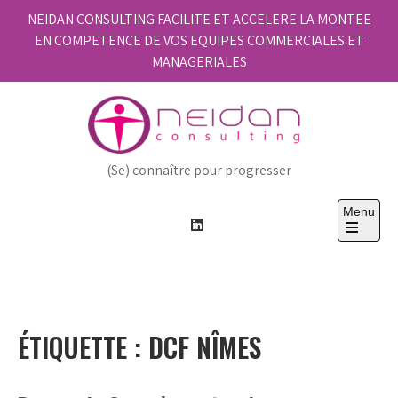
Skip
NEIDAN CONSULTING FACILITE ET ACCELERE LA MONTEE
to
EN COMPETENCE DE VOS EQUIPES COMMERCIALES ET
content
MANAGERIALES
(Se) connaître pour progresser
Menu
Open
the
main
menu
ÉTIQUETTE :
DCF NÎMES