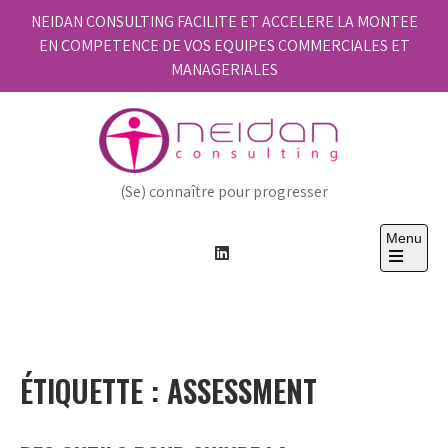
Skip
NEIDAN CONSULTING FACILITE ET ACCELERE LA MONTEE
to
EN COMPETENCE DE VOS EQUIPES COMMERCIALES ET
content
MANAGERIALES
(Se) connaître pour progresser
Menu
Open
the
main
menu
ÉTIQUETTE :
ASSESSMENT