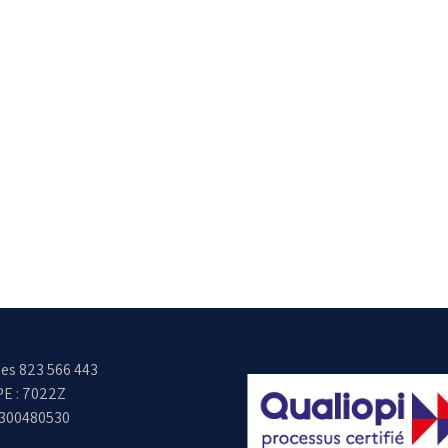
es 823 566 443
E : 7022Z
6300480530