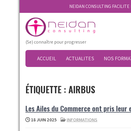
Skip
NEIDAN CONSULTING FACILIT
to
content
(Se) connaître pour progresser
ACCUEIL
ACTUALITES
NOS FORMA
ÉTIQUETTE :
AIRBUS
Les Ailes du Commerce ont pris leur e
18 JUIN 2025
INFORMATIONS