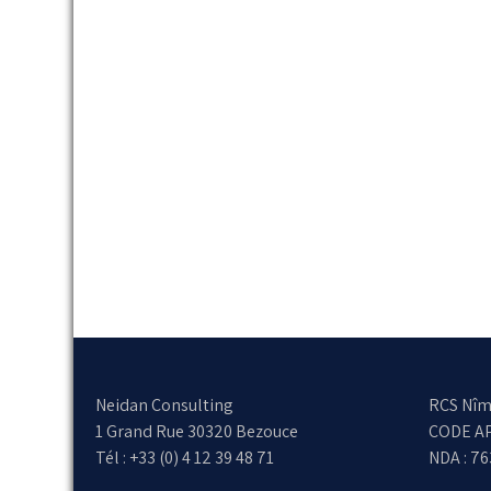
Neidan Consulting
RCS Nîm
1 Grand Rue 30320 Bezouce
CODE AP
Tél : +33 (0) 4 12 39 48 71
NDA : 7