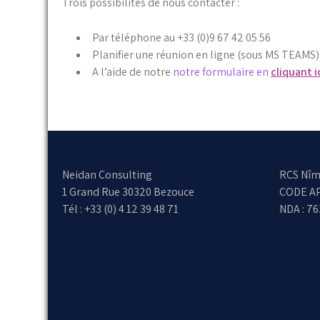
Trois possibilités de nous contacter :
Par téléphone au +33 (0)9 67 42 05 56
Planifier une réunion en ligne (sous MS TEAMS)
A l’aide de notre
notre formulaire en
cliquant i
Neidan Consulting
RCS Nîm
1 Grand Rue 30320 Bezouce
CODE AP
Tél : +33 (0) 4 12 39 48 71
NDA : 7