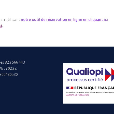
 en utilisant
notre outil de réservation en ligne en cliquant ici
ci
.
es 823 566 443
E : 7022Z
6300480530