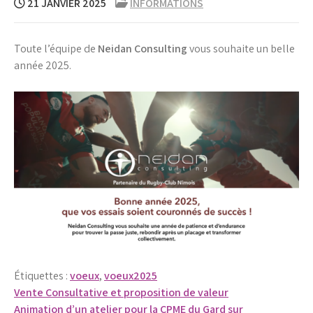
21 JANVIER 2025
INFORMATIONS
Toute l’équipe de
Neidan Consulting
vous souhaite un belle
année 2025.
Étiquettes :
voeux
,
voeux2025
Navigation
Vente Consultative et proposition de valeur
Animation d’un atelier pour la CPME du Gard sur