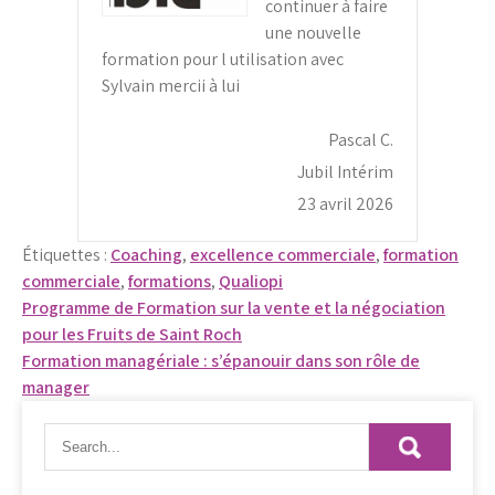
continuer à faire
une nouvelle
formation pour l utilisation avec
Sylvain mercii à lui
Pascal C.
Jubil Intérim
23 avril 2026
Étiquettes :
Coaching
,
excellence commerciale
,
formation
commerciale
,
formations
,
Qualiopi
Navigation
Programme de Formation sur la vente et la négociation
pour les Fruits de Saint Roch
de
Formation managériale : s’épanouir dans son rôle de
l’article
manager