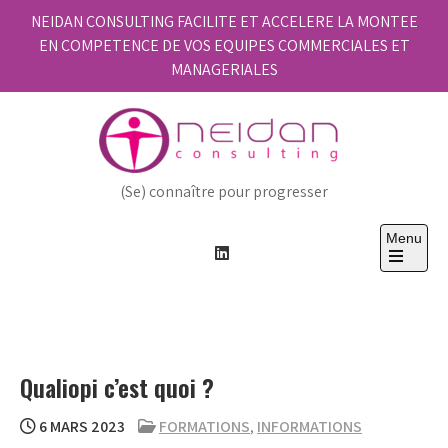
Skip
NEIDAN CONSULTING FACILITE ET ACCELERE LA MONTEE
to
EN COMPETENCE DE VOS EQUIPES COMMERCIALES ET
content
MANAGERIALES
(Se) connaître pour progresser
Menu
Open
the
main
menu
Qualiopi c’est quoi ?
6 MARS 2023
FORMATIONS
,
INFORMATIONS