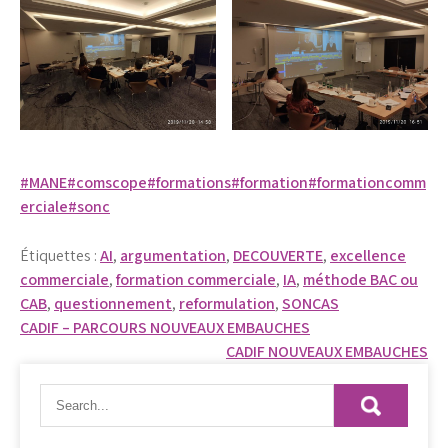
#MANE
#comscope
#formations
#formation
#formationcomm
erciale
#sonc
Étiquettes :
AI
,
argumentation
,
DECOUVERTE
,
excellence
commerciale
,
formation commerciale
,
IA
,
méthode BAC ou
CAB
,
questionnement
,
reformulation
,
SONCAS
Navigation
CADIF – PARCOURS NOUVEAUX EMBAUCHES
CADIF NOUVEAUX EMBAUCHES
de
l’article