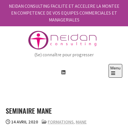
Skip
NEIDAN CONSULTING FACILITE ET ACCELERE LA MONTEE
to
EN COMPETENCE DE VOS EQUIPES COMMERCIALES ET
content
MANAGERIALES
(Se) connaître pour progresser
Menu
Open
the
main
menu
SEMINAIRE MANE
14 AVRIL 2020
FORMATIONS
,
MANE